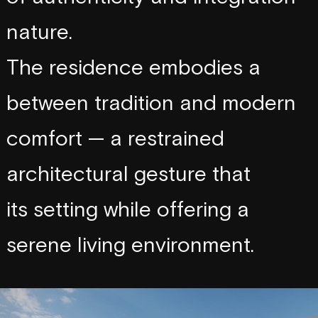
s
e
n
s
e
n
a
t
u
r
e
.
w
i
t
h
T
h
e
r
e
s
i
d
e
n
c
e
e
m
b
o
d
i
e
s
a
b
e
t
w
e
e
n
t
r
a
d
i
t
i
o
n
a
n
d
m
o
d
e
r
n
b
a
l
a
n
c
e
c
o
m
f
o
r
t
—
a
r
e
s
t
r
a
i
n
e
d
a
r
c
h
i
t
e
c
t
u
r
a
l
g
e
s
t
u
r
e
t
h
a
t
i
t
s
s
e
t
t
i
n
g
w
h
i
l
e
o
f
f
e
r
i
n
g
a
r
e
s
p
e
c
t
s
s
e
r
e
n
e
l
i
v
i
n
g
e
n
v
i
r
o
n
m
e
n
t
.
t
i
m
e
l
e
s
s
,