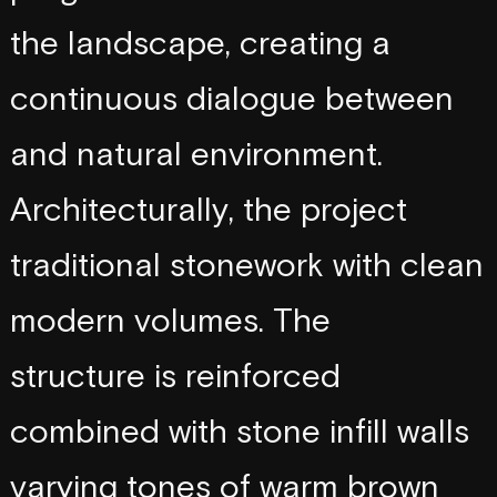
a
n
d
t
h
e
l
a
n
d
s
c
a
p
e
,
c
r
e
a
t
i
n
g
a
t
o
w
a
r
d
s
c
o
n
t
i
n
u
o
u
s
d
i
a
l
o
g
u
e
b
e
t
w
e
e
n
a
n
d
n
a
t
u
r
a
l
e
n
v
i
r
o
n
m
e
n
t
.
b
u
i
l
t
A
r
c
h
i
t
e
c
t
u
r
a
l
l
y
,
t
h
e
p
r
o
j
e
c
t
t
r
a
d
i
t
i
o
n
a
l
s
t
o
n
e
w
o
r
k
w
i
t
h
c
l
e
a
n
b
l
e
n
d
s
m
o
d
e
r
n
v
o
l
u
m
e
s
.
T
h
e
s
t
r
u
c
t
u
r
e
i
s
r
e
i
n
f
o
r
c
e
d
l
o
a
d
-
b
e
a
r
i
n
g
c
o
m
b
i
n
e
d
w
i
t
h
s
t
o
n
e
i
n
f
i
l
l
w
a
l
l
s
c
o
n
c
r
e
t
e
,
v
a
r
y
i
n
g
t
o
n
e
s
o
f
w
a
r
m
b
r
o
w
n