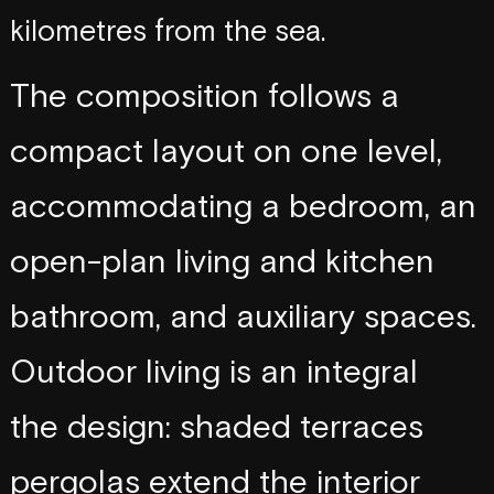
k
i
l
o
m
e
t
r
e
s
f
r
o
m
t
h
e
s
e
a
.
T
h
e
c
o
m
p
o
s
i
t
i
o
n
f
o
l
l
o
w
s
a
c
o
m
p
a
c
t
l
a
y
o
u
t
o
n
o
n
e
l
e
v
e
l
,
c
l
e
a
r
,
a
c
c
o
m
m
o
d
a
t
i
n
g
a
b
e
d
r
o
o
m
,
a
n
o
p
e
n
-
p
l
a
n
l
i
v
i
n
g
a
n
d
k
i
t
c
h
e
n
b
a
t
h
r
o
o
m
,
a
n
d
a
u
x
i
l
i
a
r
y
s
p
a
c
e
s
.
a
r
e
a
,
a
O
u
t
d
o
o
r
l
i
v
i
n
g
i
s
a
n
i
n
t
e
g
r
a
l
t
h
e
d
e
s
i
g
n
:
s
h
a
d
e
d
t
e
r
r
a
c
e
s
p
a
r
t
o
f
p
e
r
g
o
l
a
s
e
x
t
e
n
d
t
h
e
i
n
t
e
r
i
o
r