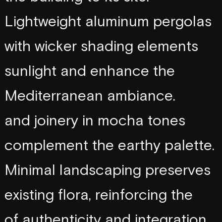
r
o
o
t
i
n
g
L
i
g
h
t
w
e
i
g
h
t
a
l
u
m
i
n
u
m
p
e
r
g
o
l
a
s
w
i
t
h
w
i
c
k
e
r
s
h
a
d
i
n
g
e
l
e
m
e
n
t
s
s
u
n
l
i
g
h
t
a
n
d
e
n
h
a
n
c
e
t
h
e
f
i
l
t
e
r
M
e
d
i
t
e
r
r
a
n
e
a
n
a
m
b
i
a
n
c
e
.
a
n
d
j
o
i
n
e
r
y
i
n
m
o
c
h
a
t
o
n
e
s
O
p
e
n
i
n
g
s
c
o
m
p
l
e
m
e
n
t
t
h
e
e
a
r
t
h
y
p
a
l
e
t
t
e
.
M
i
n
i
m
a
l
l
a
n
d
s
c
a
p
i
n
g
p
r
e
s
e
r
v
e
s
e
x
i
s
t
i
n
g
f
l
o
r
a
,
r
e
i
n
f
o
r
c
i
n
g
t
h
e
t
h
e
o
f
a
u
t
h
e
n
t
i
c
i
t
y
a
n
d
i
n
t
e
g
r
a
t
i
o
n