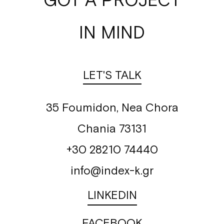
IN MIND
LET'S TALK
35 Foumidon, Nea Chora
Chania 73131
+30 28210 74440
info@index-k.gr
LINKEDIN
FACEBOOK