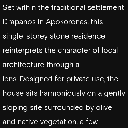
S
e
t
w
i
t
h
i
n
t
h
e
t
r
a
d
i
t
i
o
n
a
l
s
e
t
t
l
e
m
e
n
t
D
r
a
p
a
n
o
s
i
n
A
p
o
k
o
r
o
n
a
s
,
t
h
i
s
o
f
s
i
n
g
l
e
-
s
t
o
r
e
y
s
t
o
n
e
r
e
s
i
d
e
n
c
e
r
e
i
n
t
e
r
p
r
e
t
s
t
h
e
c
h
a
r
a
c
t
e
r
o
f
l
o
c
a
l
a
r
c
h
i
t
e
c
t
u
r
e
t
h
r
o
u
g
h
a
l
e
n
s
.
D
e
s
i
g
n
e
d
f
o
r
p
r
i
v
a
t
e
u
s
e
,
t
h
e
c
o
n
t
e
m
p
o
r
a
r
y
h
o
u
s
e
s
i
t
s
h
a
r
m
o
n
i
o
u
s
l
y
o
n
a
g
e
n
t
l
y
s
l
o
p
i
n
g
s
i
t
e
s
u
r
r
o
u
n
d
e
d
b
y
o
l
i
v
e
a
n
d
n
a
t
i
v
e
v
e
g
e
t
a
t
i
o
n
,
a
f
e
w
t
r
e
e
s